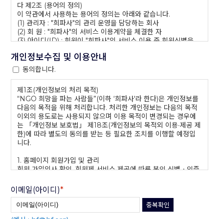
다 제2조 (용어의 정의)
이 약관에서 사용하는 용어의 정의는 아래와 같습니다.
(1) 관리자 : "희파사"의 관리 운영을 담당하는 회사
(2) 회 원 : "희파사"의 서비스 이용계약을 체결한 자
(3) 아이디(ID) : 회원이 "희파사"의 서비스 이용 중 회원식별을
위한 회원의 e-mail주소
개인정보수집 및 이용안내
(4) 비밀번호 : 회원의 개인정보보호와 서비스 이용을 위하여 회
원이 정한 문자와 숫자의 조합
동의합니다.
제1조(개인정보의 처리 목적)
제2장 서비스 이용에 관한 절차
“NGO 희망을 파는 사람들”(이하 ‘희파사'라 한다)은 개인정보를
제3조 (회원의 서비스 이용에 관한 조건)
다음의 목적을 위해 처리합니다. 처리한 개인정보는 다음의 목적
(1) "희파사"의 서비스를 이용하기 위하여는 관리자와 서비스 이
이외의 용도로는 사용되지 않으며 이용 목적이 변경되는 경우에
용계약을 체결하여 회원으로 가입하여야 합니다. 그러기 위하여
는 「개인정보 보호법」 제18조(개인정보의 목적외 이용∙제공 제
는 우선 이 약관에 동의하고, 관리자가 제시하는 소정의 양식을 작
한)에 따라 별도의 동의를 받는 등 필요한 조치를 이행할 예정입
성하여 회원 가입신청을 하여야 합니다.
니다.
(2) 관리자는 위 가입신청에 대하여 상당한 결격사유가 없는 한
신청자가 정한 아이디(ID)와 비밀번호를 승인함으로써 이를 승낙
1. 홈페이지 회원가입 및 관리
하여야 합니다.
회원 가입의사 확인, 회원제 서비스 제공에 따른 본인 식별ㆍ인증,
(3) 관리자는 신청자의 가입신청 내용에 대한 확인이 필요한 정당
회원자격 유지ㆍ관리, 제한적 본인확인제 시행에 따른 본인확인,
한 사유가 있을 경우, 이에 대한 확인을 마칠 때까지 승낙을 유보
서비스 부정이용 방지, 각종 고지·통지, 고충처리, 분쟁 조정을 위
이메일(아이디)
*
할 수 있습니다.
한 기록 보존 등을 목적으로 개인정보를 처리합니다.
(4) 서비스 이용계약의 성립시기는 관리자의 승낙이 신청자에게
2. 민원사무 처리
중복확인
도달한 시점으로 합니다.
민원인의 신원 확인, 민원사항 확인, 사실조사를 위한 연락ㆍ통지,