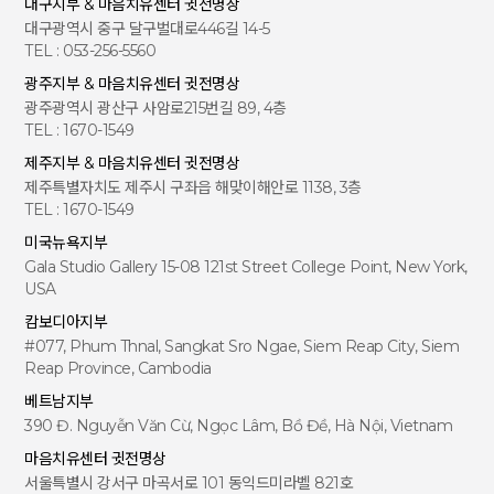
대구지부 & 마음치유센터 귓전명상
신속하게 복구한 후 곧바로 이를 회원에게 공지하여야 합니다.
처리금지, 기술적ㆍ관리적 보호조치, 재위탁 제한, 수탁자
대구광역시 중구 달구벌대로446길 14-5
(5) 관리자는 회원이 제시하는 불만이나 시정요구 사항이 타당한
에 대한 관리ㆍ감독, 손해배상 등 책임에 관한 사항을 계
TEL : 053-256-5560
경우, 즉시 이를 시정하여야 합니다.
약서 등 문서에 명시하고, 수탁자가 개인정보를 안전하게
단, 시정하는데 시간이 소요되는 경우에는 적절한 시정 조치를 위
광주지부 & 마음치유센터 귓전명상
처리하는지를 감독하고 있습니다.
한 일정과 방법을 해당 회원에게 알려야 합니다.
광주광역시 광산구 사암로215번길 89, 4층
개인정보 처리를 위탁하는 사무는 다음과 같습니다.
(6) 관리자는 회원이 원하지 않는 상업광고성 전자메일을 발송하
TEL : 1670-1549
지 않습니다.
수탁업체 현황
제주지부 & 마음치유센터 귓전명상
위탁업무명
제7조 (회원의 권리)
제주특별자치도 제주시 구좌읍 해맞이해안로 1138, 3층
업체명
주소
전화
(1) 회원은 희파사의 서비스를 무료로 자유롭게 이용할 수 있습니
TEL : 1670-1549
다.
(2) 회원은 희파사의 회원그룹 등에 가입하여 활동할 수 있습니다.
“
희파사
”
홈페이지 유
㈜디케이정보
대구시 달서구 명
1544-
미국뉴욕지부
지보수
기술
덕로
21
9608
Gala Studio Gallery 15-08 121st Street College Point, New York,
제8조 (회원의 의무)
USA
제5조(정보주체의 권리‧의무 및 행사방법)
(1) 회원은 "희파사"의 서비스를 이용할 때 아래의 행위를 하지 않
정보주체는 다음과 같은 권리를 행사할 수 있으며, 만14세
아야 합니다.
캄보디아지부
1) 다른 회원의 아이디(ID)를 부정하게 도용하는 행위
미만 아동의 법정대리인은 그 아동의 개인정보에 대한 열
#077, Phum Thnal, Sangkat Sro Ngae, Siem Reap City, Siem
2) 관리자가 제공하는 서비스에서 얻은 정보를 관리자의 사전승
람, 정정ㆍ삭제, 처리정지를 요구할 수 있습니다.
Reap Province, Cambodia
낙 없이 회원으로서의 이용이외의 다른 목적으로 복제하거나, 이
를 출판 방송 등에 사용하거나 제3자에게 제공하는 행위
베트남지부
1. 개인정보 열람 요구
3) 관리자 또는 제3자의 저작권 등 기타 권리를 침해하거나 공공
390 Đ. Nguyễn Văn Cừ, Ngọc Lâm, Bồ Đề, Hà Nội, Vietnam
질서 및 미풍양속에 위반되는 내용의 정보, 문장, 그림, 사진, 동영
“희파사”에서 보유하고 있는 개인정보파일은 「개인정보
상 등을 타인에게 유포하는 행위
마음치유센터 귓전명상
보호법」제35조(개인정보의 열람)에 따라 자신의 개인정
4) 범죄 목적으로 서비스를 이용하는 행위
서울특별시 강서구 마곡서로 101 동익드미라벨 821호
보에 대한 열람을 요구할 수 있습니다. 다만, 개인정보 열