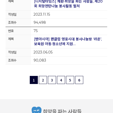
[디지털타임스] 채환·희망을 파는 사람들, 제20
회 희망연탄나눔 봉사활동 펼쳐
2023.11.15
94,498
75
[텐아시아] 팬클럽 영웅시대 봉사나눔방 ‘라온’,
보육원 아동·청소년에 지원…
2023.06.05
90,083
1
2
3
4
5
6