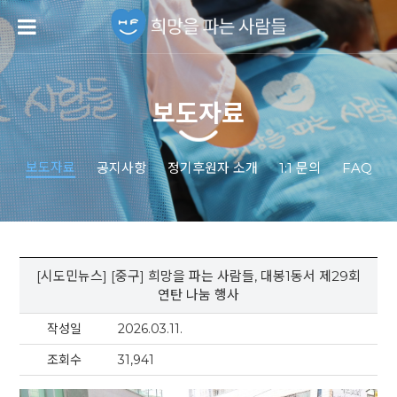
보도자료
보도자료
공지사항
정기후원자 소개
1:1 문의
FAQ
[시도민뉴스] [중구] 희망을 파는 사람들, 대봉1동서 제29회
연탄 나눔 행사
작성일
2026.03.11.
조회수
31,941