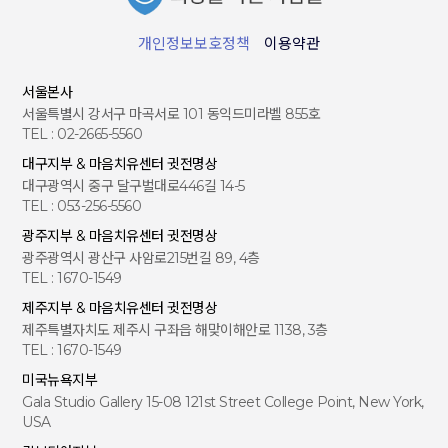
개인정보보호정책
이용약관
서울본사
서울특별시 강서구 마곡서로 101 동익드미라벨 855호
TEL : 02-2665-5560
대구지부 & 마음치유센터 귓전명상
대구광역시 중구 달구벌대로446길 14-5
TEL : 053-256-5560
광주지부 & 마음치유센터 귓전명상
광주광역시 광산구 사암로215번길 89, 4층
TEL : 1670-1549
제주지부 & 마음치유센터 귓전명상
제주특별자치도 제주시 구좌읍 해맞이해안로 1138, 3층
TEL : 1670-1549
미국뉴욕지부
Gala Studio Gallery 15-08 121st Street College Point, New York,
USA