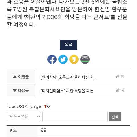
과 호응을 이끌어낸다. 다가오는 3월 6일에는 국립소
록도병원 복합문화체육관을 방문하여 한센병 환우분
들에게 '채환의 2,000회 희망을 파는 콘서트'를 선물
할 예정이다.
목록
관*자
▲ 이전글
[텐아시아] 소록도에 울려퍼진 희망의 목소리… 가수 채환, 2000번째 공연
관*자
▼ 다음글
[디지털타임스] 채환·희망을 파는 사람들, 제20회 희망연탄나눔 봉사활동 펼쳐
Total :
89
개 (page :
1
/6)
검색
89