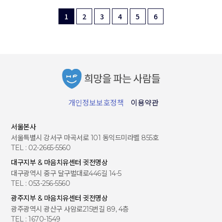
1
2
3
4
5
6
개인정보보호정책
이용약관
서울본사
서울특별시 강서구 마곡서로 101 동익드미라벨 855호
TEL : 02-2665-5560
대구지부 & 마음치유센터 귓전명상
대구광역시 중구 달구벌대로446길 14-5
TEL : 053-256-5560
광주지부 & 마음치유센터 귓전명상
광주광역시 광산구 사암로215번길 89, 4층
TEL : 1670-1549