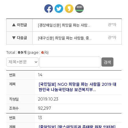
관*자
▲ 이전글
[경상매일신문] 희망을 파는 사람들, 대봉1동서 제29회 연탄 나눔 행사
관*자
▼ 다음글
[대구신문] 희망을 파는 사람들, 중구서 연탄 나눔
Total :
89
개 (page :
6
/6)
검색
14
[국민일보] NGO 희망을 파는 사람들 2019 대
한민국 나눔국민대상 보건복지부…
2019.10.23
92,297
13
[중앙일보] [랑스마일치과 주태랑 원장 인터뷰]