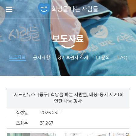
보도자료
보도자료
공지사항
정기후원자 소개
1:1 문의
FAQ
[시도민뉴스] [중구] 희망을 파는 사람들, 대봉1동서 제29회
연탄 나눔 행사
작성일
2026.03.11.
조회수
31,967