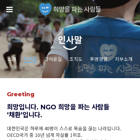
인사말
인사말
소개
걸어온길
조직도
투명경영
지부소개
Greeting
희망입니다.
NGO 희망을 파는 사람들
‘채환’입니다.
대한민국은 하루에 40명이 스스로 목숨을 끊는 나라입니다.
OECD국가 중 10년 넘게 자살률 1위죠.