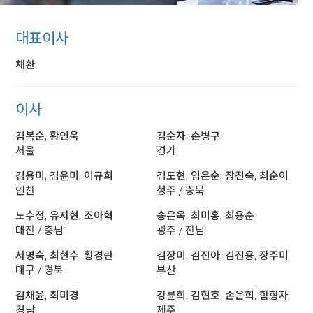
대표이사
채환
이사
김복순, 황인욱
김순자, 손병구
서울
경기
김용미, 김윤미, 이규희
김도현, 임은순, 장진숙, 최순이
인천
청주 / 충북
노수정, 유지현, 조아혁
송은옥, 최미홍, 최용순
대전 / 충남
광주 / 전남
서명숙, 최현수, 황경란
김장미, 김진아, 김진용, 장주미
대구 / 경북
부산
김채윤, 최미경
강륜희, 김현호, 손은희, 함형자
경남
제주