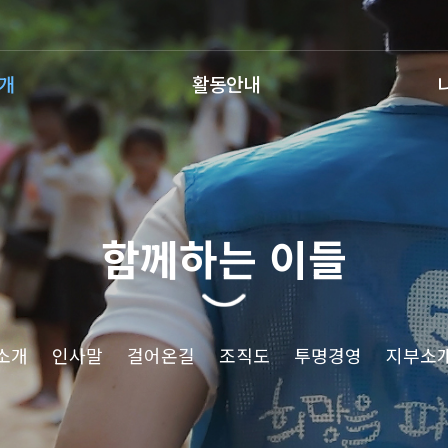
개
활동안내
함께하는 이들
소개
인사말
걸어온길
조직도
투명경영
지부소