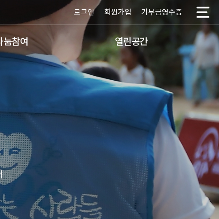
로그인
회원가입
기부금영수증
나눔참여
열린공간
개