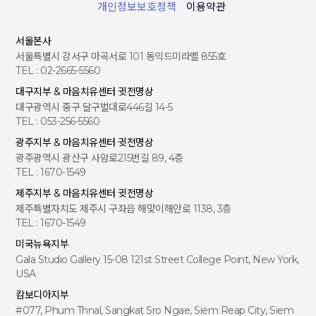
개인정보보호정책
이용약관
서울본사
서울특별시 강서구 마곡서로 101 동익드미라벨 855호
TEL : 02-2665-5560
대구지부 & 마음치유센터 귓전명상
대구광역시 중구 달구벌대로446길 14-5
TEL : 053-256-5560
광주지부 & 마음치유센터 귓전명상
광주광역시 광산구 사암로215번길 89, 4층
TEL : 1670-1549
제주지부 & 마음치유센터 귓전명상
제주특별자치도 제주시 구좌읍 해맞이해안로 1138, 3층
TEL : 1670-1549
미국뉴욕지부
Gala Studio Gallery 15-08 121st Street College Point, New York,
USA
캄보디아지부
#077, Phum Thnal, Sangkat Sro Ngae, Siem Reap City, Siem