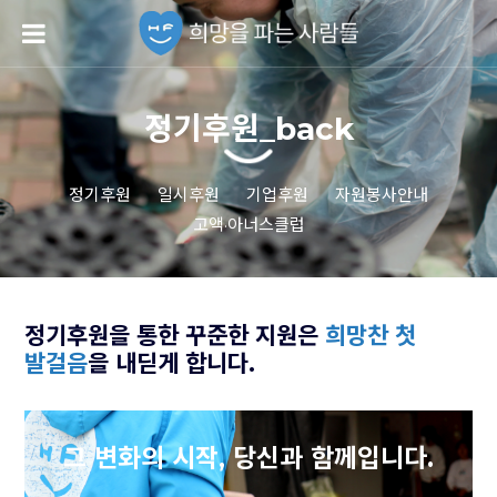
정기후원_back
정기후원
일시후원
기업후원
자원봉사안내
고액·아너스클럽
정기후원을 통한 꾸준한 지원은
희망찬 첫
발걸음
을 내딛게 합니다.
그 변화의 시작,
당신과 함께입니다.