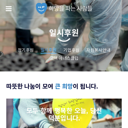
일시후원
일시후원
정기후원
기업후원
자원봉사안내
고액·아너스클럽
따뜻한 나눔이 모여
큰 희망
이 됩니다.
모두 함께 행복한 오늘,
당신
덕분입니다.